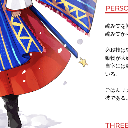
PERSO
編み笠を
編み笠か
必殺技は
動物が大
自室には
いる。
ごはんリ
彼である
THREE