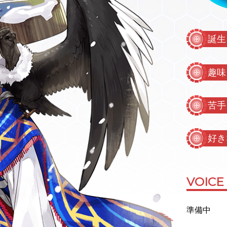
誕生
趣味
苦手
好き
VOICE
準備中