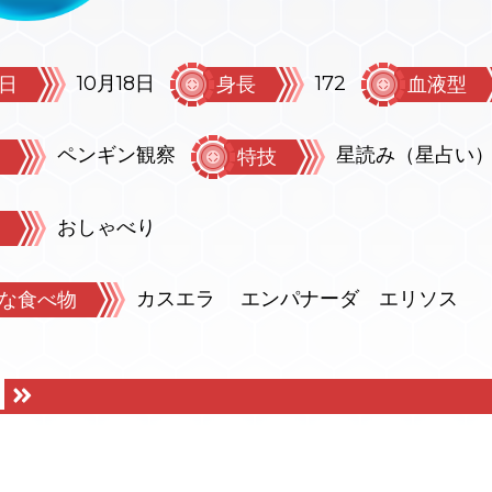
10月18日
172
日
身長
血液型
ペンギン観察
星読み（星占い
特技
おしゃべり
カスエラ エンパナーダ エリソス
な食べ物