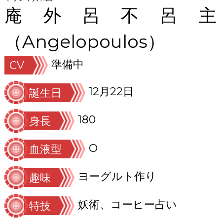
庵外呂不呂主
（Angelopoulos）
準備中
CV
12月22日
誕生日
180
身長
O
血液型
ヨーグルト作り
趣味
妖術、コーヒー占い
特技