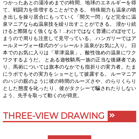
つかったあとの湯冷めまでの時間、地球のエネルギーを得
て、戦闘力を倍増することができる。 特殊能力も温泉の噴
き出しを操り居合にもっていく「間欠一閃」など完全に温
泉マニアならぬ温泉技を繰り出すことができる。 浸かり続
けると際限なく強くなる！…わけではなく普通にのぼせてし
まうので周りも注意して見守っている。 ハンガリーではア
ールヌーヴォー様式のゲッレールト温泉がお気に入り。 日
本でのお気に入りは「草津温泉」。酸性強めの温泉にワク
ワクするようだ。 とある遊牧騎馬一族の正当な後継者であ
り、馬術については旗本のなかでも指折りの実力者。たま
にラボでもその実力をショーとして披露する。 ルーマニア
のハジの親のように彼の時間のルーズさや、のらりくらり
とした態度を叱ったり、彼がタクシーで騙されたりしない
よう、先手を取って動くのが得意。
THREE-VIEW DRAWING