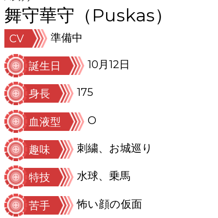
舞守華守（Puskas）
準備中
CV
10月12日
誕生日
175
身長
O
血液型
刺繍、お城巡り
趣味
水球、乗馬
特技
怖い顔の仮面
苦手