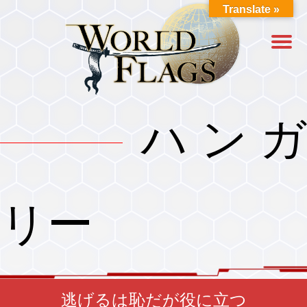
Translate »
ハンガ
リー
逃げるは恥だが役に立つ